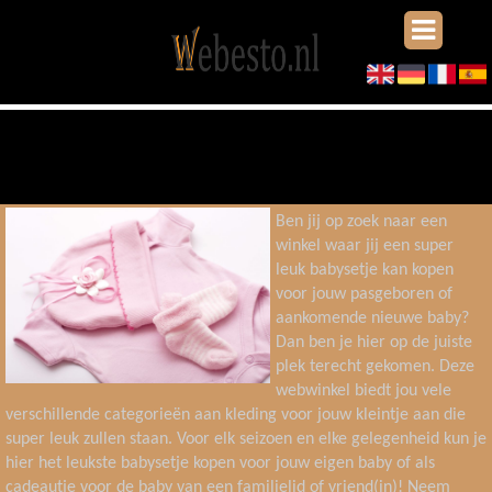
Leuk babysetje kopen?
Ben jij op zoek naar een
winkel waar jij een super
leuk babysetje kan kopen
voor jouw pasgeboren of
aankomende nieuwe baby?
Dan ben je hier op de juiste
plek terecht gekomen. Deze
webwinkel biedt jou vele
verschillende categorieën aan kleding voor jouw kleintje aan die
super leuk zullen staan. Voor elk seizoen en elke gelegenheid kun je
hier het leukste babysetje kopen voor jouw eigen baby of als
cadeautje voor de baby van een familielid of vriend(in)! Neem