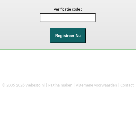
Verificatie code :
© 2006-2026
Webesto.nl
|
Pagina maken
|
Algemene voorwaarden
|
Contact