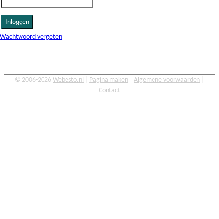
Wachtwoord vergeten
© 2006-2026
Webesto.nl
|
Pagina maken
|
Algemene voorwaarden
|
Contact